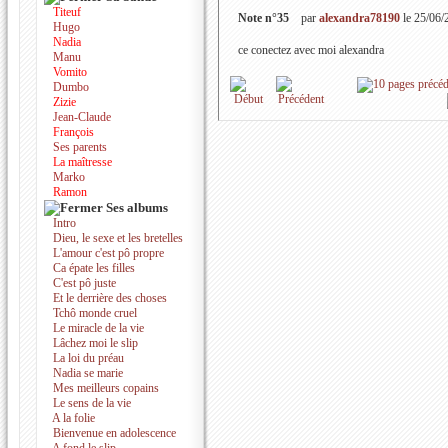
Titeuf
Note n°35
par
alexandra78190
le 25/06/
Hugo
Nadia
ce conectez avec moi alexandra
Manu
Vomito
Dumbo
Zizie
Jean-Claude
François
Ses parents
La maîtresse
Marko
Ramon
Ses albums
Intro
Dieu, le sexe et les bretelles
L'amour c'est pô propre
Ca épate les filles
C'est pô juste
Et le derrière des choses
Tchô monde cruel
Le miracle de la vie
Lâchez moi le slip
La loi du préau
Nadia se marie
Mes meilleurs copains
Le sens de la vie
A la folie
Bienvenue en adolescence