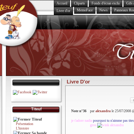
Accueil
Cliparts
Fonds d'écran exclu
Gifs 
MemoFace
News
Panneaux Rou
Livre d'or
Livre D'or
Titeuf
Note n°36
par
alexandra
le 25/07/2008 
Titeuf
je t'adore nadia
pourquoi tu n'aimme pas titeu
Présentation
gros
alexandra
L'histoire
Sa bande