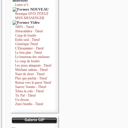
nouvelles
Lettre n°1
NOUVEAU
Boutique DVD TITEUF
MSN MESSENGER
Vidéo
100% - Titeuf
Abracadabra - Titeuf
Coup de foudre
Enfin seul - Titeuf
Générique Titeuf
L'Ekrazatator - Titeuf
Le bon plan - Titeuf
Le bourreau des stickeurs
Le coup de foudre
Les poux attaquent - Titeuf
Méchant cadeau - Titeuf
Naze de short - Titeuf
Plus que parfait - Titeuf
Retour vers le passé Titeuf
Sauver Vomito - TIteuf
Tcheu la colo - Titeuf
Tic Paf - Titeuf
Un dessin
Zizie l'intello - Titeuf
Galerie GIF