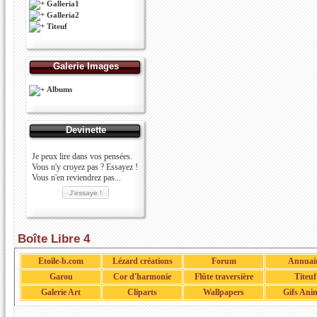
Galleria1
Galleria2
Titeuf
Galerie Images
Albums
Devinette
Je peux lire dans vos pensées.
Vous n'y croyez pas ? Essayez !
Vous n'en reviendrez pas...
Boîte Libre 4
Etoile-b.com
Lézard créations
Forum
Annuai
Garou
Cor d'harmonie
Flûte traversière
Titeuf
Galerie Art
Cliparts
Wallpapers
Gifs Ani