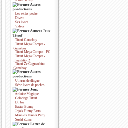
A fond le slip
Autres
productions
Les séries poche
Divers
Ses livres
Vidéos
Astuces Jeux
Titeuf
Titeuf Gameboy
Titeuf Mega Compet -
Gameboy
Titeuf Mega Compet - PC
Titeuf Mega Compet -
Playstation2
Titeuf Ze Gagmachine
Gameboy
Autres
productions
Un truc de dingue
Série livres de poches
Jeux
Ardoise Magique
Coloriage Titeuf
Dr Joe
Easter Bunny
Jojo's Funny Farm
Minnie's Dinner Party
Sushi Zuma
Lettre de