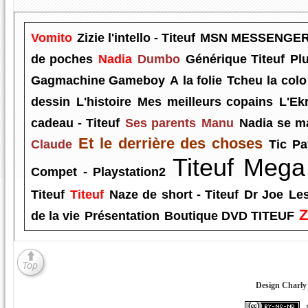
Vomito
Zizie l'intello - Titeuf
MSN MESSENGE
de poches
Nadia
Dumbo
Générique Titeuf
Plu
Gagmachine Gameboy
A la folie
Tcheu la colo 
dessin
L'histoire
Mes meilleurs copains
L'Ekr
cadeau - Titeuf
Ses parents
Manu
Nadia se m
Et le derrière des choses
Claude
Tic Pa
Titeuf Mega
Compet - Playstation2
Titeuf
Titeuf
Naze de short - Titeuf
Dr Joe
Les
Z
de la vie
Présentation
Boutique DVD TITEUF
Design Charly 