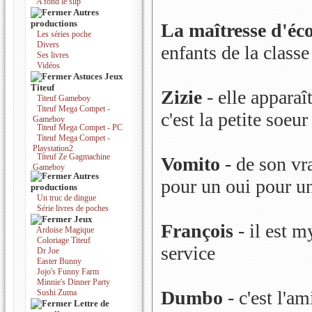
A fond le slip
Autres
productions
La maîtresse d'éc
Les séries poche
Divers
enfants de la classe
Ses livres
Vidéos
Astuces Jeux
Titeuf
Zizie
- elle apparaî
Titeuf Gameboy
Titeuf Mega Compet -
c'est la petite soeu
Gameboy
Titeuf Mega Compet - PC
Titeuf Mega Compet -
Playstation2
Titeuf Ze Gagmachine
Vomito
- de son vr
Gameboy
Autres
pour un oui pour u
productions
Un truc de dingue
Série livres de poches
Jeux
François
- il est my
Ardoise Magique
Coloriage Titeuf
service
Dr Joe
Easter Bunny
Jojo's Funny Farm
Minnie's Dinner Party
Dumbo
- c'est l'am
Sushi Zuma
Lettre de