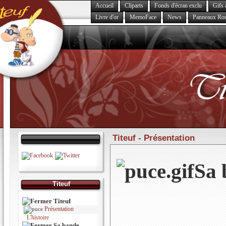
Accueil
Cliparts
Fonds d'écran exclu
Gifs 
Livre d'or
MemoFace
News
Panneaux Rou
Titeuf -
Présentation
Sa 
Titeuf
Titeuf
Présentation
L'histoire
Sa bande