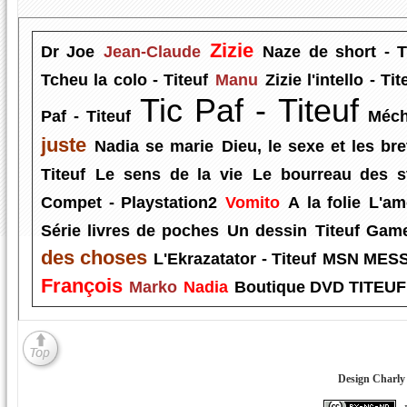
Zizie
Dr Joe
Jean-Claude
Naze de short - T
Tcheu la colo - Titeuf
Manu
Zizie l'intello - Tit
Tic Paf - Titeuf
Paf - Titeuf
Méch
juste
Nadia se marie
Dieu, le sexe et les bre
Titeuf
Le sens de la vie
Le bourreau des s
Compet - Playstation2
Vomito
A la folie
L'am
Série livres de poches
Un dessin
Titeuf Gam
des choses
L'Ekrazatator - Titeuf
MSN MES
François
Marko
Nadia
Boutique DVD TITEUF
Design Charly 