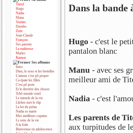
Titeuf
Dans la bande à
Hugo
Nadia
Manu
Vomito
Dumbo
Zizie
Jean-Claude
Hugo
- c'est le pet
François
Ses parents
pantalon blanc
La maîtresse
Marko
Ramon
Ses albums
Intro
Manu
- avec ses gr
Dieu, le sexe et les bretelles
L'amour c'est pô propre
meilleur ami de Tit
Ca épate les filles
C'est pô juste
Et le derrière des choses
Tchô monde cruel
Nadia
- c'est l'amo
Le miracle de la vie
Lâchez moi le slip
La loi du préau
Nadia se marie
Les parents de Ti
Mes meilleurs copains
Le sens de la vie
aux turpitudes de le
A la folie
Bienvenue en adolescence