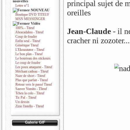
nouvelles
principal sujet de 
Lettre n°1
NOUVEAU
oreilles
Boutique DVD TITEUF
MSN MESSENGER
Vidéo
100% - Titeuf
Jean-Claude
- il n
Abracadabra - Titeuf
Coup de foudre
cracher ni zozoter...
Enfin seul - Titeuf
Générique Titeuf
L'Ekrazatator - Titeuf
Le bon plan - Titeuf
Le bourreau des stickeurs
Le coup de foudre
Les poux attaquent - Titeuf
Méchant cadeau - Titeuf
Naze de short - Titeuf
Plus que parfait - Titeuf
Retour vers le passé Titeuf
Sauver Vomito - TIteuf
Tcheu la colo - Titeuf
Tic Paf - Titeuf
Un dessin
Zizie l'intello - Titeuf
Galerie GIF