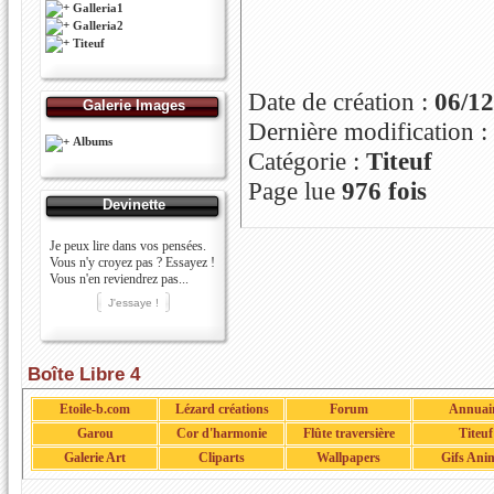
Galleria1
Galleria2
Titeuf
Date de création :
06/1
Galerie Images
Dernière modification :
Albums
Catégorie :
Titeuf
Page lue
976 fois
Devinette
Je peux lire dans vos pensées.
Vous n'y croyez pas ? Essayez !
Vous n'en reviendrez pas...
Boîte Libre 4
Etoile-b.com
Lézard créations
Forum
Annuai
Garou
Cor d'harmonie
Flûte traversière
Titeuf
Galerie Art
Cliparts
Wallpapers
Gifs Ani