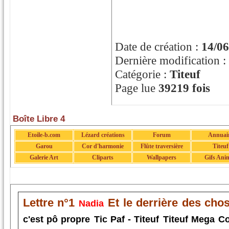
Date de création :
14/0
Dernière modification :
Catégorie :
Titeuf
Page lue
39219 fois
Boîte Libre 4
Etoile-b.com
Lézard créations
Forum
Annuai
Garou
Cor d'harmonie
Flûte traversière
Titeuf
Galerie Art
Cliparts
Wallpapers
Gifs Ani
Lettre n°1
Et le derrière des cho
Nadia
c'est pô propre
Tic Paf - Titeuf
Titeuf Mega Co