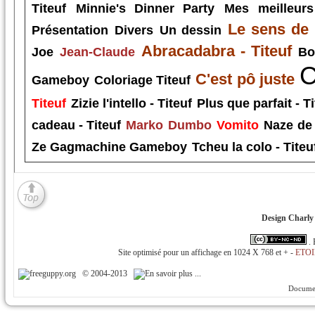
Titeuf
Minnie's Dinner Party
Mes meilleurs
Le sens de 
Présentation
Divers
Un dessin
Abracadabra - Titeuf
Joe
Jean-Claude
Bo
C
C'est pô juste
Gameboy
Coloriage Titeuf
Titeuf
Zizie l'intello - Titeuf
Plus que parfait - Ti
cadeau - Titeuf
Marko
Dumbo
Vomito
Naze de 
Ze Gagmachine Gameboy
Tcheu la colo - Titeu
Design Charly 
.
Site optimisé pour un affichage en 1024 X 768 et + -
ETOI
© 2004-2013
Documen