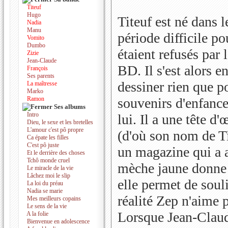
Titeuf
Hugo
Titeuf est né dans 
Nadia
Manu
période difficile po
Vomito
Dumbo
étaient refusés par 
Zizie
Jean-Claude
BD. Il s'est alors e
François
Ses parents
dessiner rien que p
La maîtresse
Marko
Ramon
souvenirs d'enfance
Ses albums
Intro
lui. Il a une tête d'
Dieu, le sexe et les bretelles
L'amour c'est pô propre
(d'où son nom de Ti
Ca épate les filles
C'est pô juste
un magazine qui a a
Et le derrière des choses
Tchô monde cruel
mèche jaune donne
Le miracle de la vie
Lâchez moi le slip
elle permet de soul
La loi du préau
Nadia se marie
réalité Zep n'aime p
Mes meilleurs copains
Le sens de la vie
Lorsque Jean-Clau
A la folie
Bienvenue en adolescence