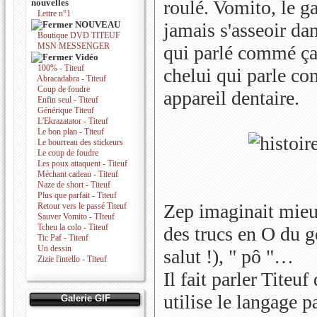
roulé. Vomito, le ga
nouvelles
Lettre n°1
NOUVEAU
jamais s'asseoir da
Boutique DVD TITEUF
MSN MESSENGER
qui parlé commé ça 
Vidéo
100% - Titeuf
chelui qui parle c
Abracadabra - Titeuf
Coup de foudre
appareil dentaire.
Enfin seul - Titeuf
Générique Titeuf
L'Ekrazatator - Titeuf
Le bon plan - Titeuf
Le bourreau des stickeurs
Le coup de foudre
Les poux attaquent - Titeuf
Méchant cadeau - Titeuf
Naze de short - Titeuf
Plus que parfait - Titeuf
Zep imaginait mieu
Retour vers le passé Titeuf
Sauver Vomito - TIteuf
Tcheu la colo - Titeuf
des trucs en O du g
Tic Paf - Titeuf
Un dessin
salut !), " pô "…
Zizie l'intello - Titeuf
Il fait parler Titeuf
utilise le langage p
Galerie GIF