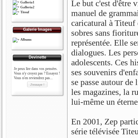
Le but c'est d'être 
Galleria1
Galleria2
manuel de grammair
Titeuf
caricatural à Titeuf
Galerie Images
sobres sans fioritur
Albums
représentée. Elle s
dialogues. Les pers
Devinette
adolescents. Ces hi
Je peux lire dans vos pensées.
ses souvenirs d'enfa
Vous n'y croyez pas ? Essayez !
Vous n'en reviendrez pas...
se passe autour de l
les magazines, la r
lui-même un éternel
En 2001, Zep partici
série télévisée Titeu