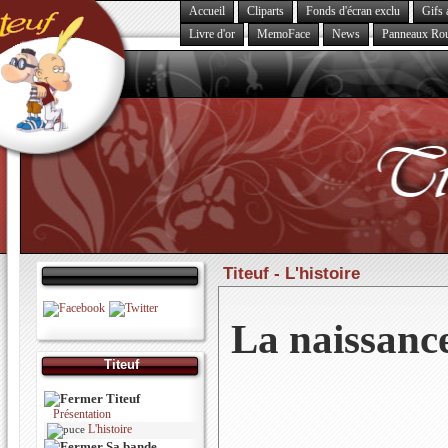
Accueil
Cliparts
Fonds d'écran exclu
Gifs 
Livre d'or
MemoFace
News
Panneaux Rou
Titeuf -
L'histoire
La naissan
Titeuf
Titeuf
Présentation
L'histoire
Sa bande