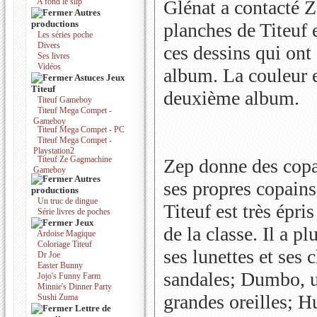
A fond le slip
Glénat a contacté Ze
Autres
productions
planches de Titeuf 
Les séries poche
Divers
ces dessins qui ont
Ses livres
Vidéos
album. La couleur e
Astuces Jeux
Titeuf
deuxième album.
Titeuf Gameboy
Titeuf Mega Compet -
Gameboy
Titeuf Mega Compet - PC
Titeuf Mega Compet -
Playstation2
Titeuf Ze Gagmachine
Zep donne des copain
Gameboy
Autres
ses propres copains
productions
Un truc de dingue
Titeuf est très épris
Série livres de poches
Jeux
de la classe. Il a p
Ardoise Magique
Coloriage Titeuf
ses lunettes et ses 
Dr Joe
Easter Bunny
sandales; Dumbo, u
Jojo's Funny Farm
Minnie's Dinner Party
grandes oreilles; Hu
Sushi Zuma
Lettre de