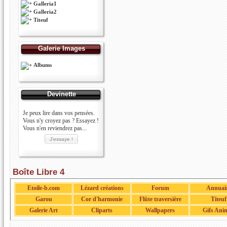
Galleria1
Galleria2
Titeuf
Galerie Images
Albums
Devinette
Je peux lire dans vos pensées.
Vous n'y croyez pas ? Essayez !
Vous n'en reviendrez pas...
Boîte Libre 4
Etoile-b.com
Lézard créations
Forum
Annuai
Garou
Cor d'harmonie
Flûte traversière
Titeuf
Galerie Art
Cliparts
Wallpapers
Gifs Ani