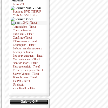
nouvelles
Lettre n°1
NOUVEAU
Boutique DVD TITEUF
MSN MESSENGER
Vidéo
100% - Titeuf
Abracadabra - Titeuf
Coup de foudre
Enfin seul - Titeuf
Générique Titeuf
L'Ekrazatator - Titeuf
Le bon plan - Titeuf
Le bourreau des stickeurs
Le coup de foudre
Les poux attaquent - Titeuf
Méchant cadeau - Titeuf
Naze de short - Titeuf
Plus que parfait - Titeuf
Retour vers le passé Titeuf
Sauver Vomito - TIteuf
Tcheu la colo - Titeuf
Tic Paf - Titeuf
Un dessin
Zizie l'intello - Titeuf
Galerie GIF