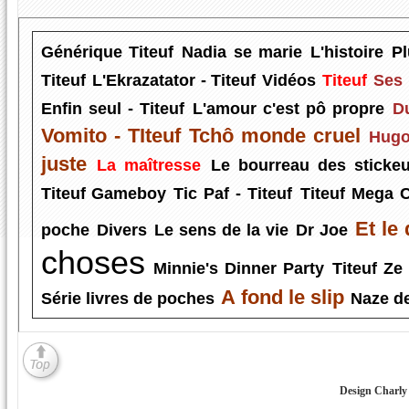
Générique Titeuf
Nadia se marie
L'histoire
Pl
Titeuf
L'Ekrazatator - Titeuf
Vidéos
Titeuf
Ses 
Enfin seul - Titeuf
L'amour c'est pô propre
D
Vomito - TIteuf
Tchô monde cruel
Hug
juste
La maîtresse
Le bourreau des sticke
Titeuf Gameboy
Tic Paf - Titeuf
Titeuf Mega C
Et le
poche
Divers
Le sens de la vie
Dr Joe
choses
Minnie's Dinner Party
Titeuf Z
A fond le slip
Série livres de poches
Naze de
Design Charly 