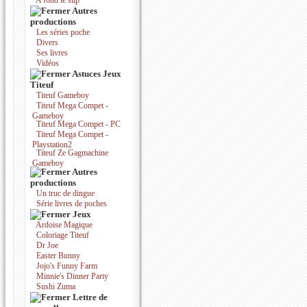
A fond le slip
Autres
productions
Les séries poche
Divers
Ses livres
Vidéos
Astuces Jeux
Titeuf
Titeuf Gameboy
Titeuf Mega Compet -
Gameboy
Titeuf Mega Compet - PC
Titeuf Mega Compet -
Playstation2
Titeuf Ze Gagmachine
Gameboy
Autres
productions
Un truc de dingue
Série livres de poches
Jeux
Ardoise Magique
Coloriage Titeuf
Dr Joe
Easter Bunny
Jojo's Funny Farm
Minnie's Dinner Party
Sushi Zuma
Lettre de