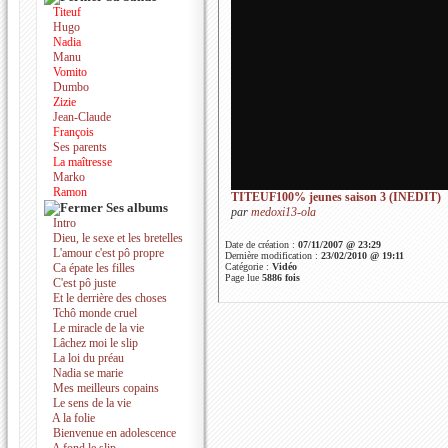
Titeuf
Hugo
Nadia
Manu
Vomito
Dumbo
Zizie
Jean-Claude
François
Ses parents
La maîtresse
Marko
Ramon
TITEUF100% jeunes saison 3 (INEDIT)
Ses albums
par
medoxi13-ola
Intro
Dieu, le sexe et les bretelles
Date de création :
07/11/2007 @ 23:29
L'amour c'est pô propre
Dernière modification :
23/02/2010 @ 19:11
Ca épate les filles
Catégorie :
Vidéo
Page lue
5886 fois
C'est pô juste
Et le derrière des choses
Tchô monde cruel
Le miracle de la vie
Lâchez moi le slip
La loi du préau
Nadia se marie
Mes meilleurs copains
Le sens de la vie
A la folie
Bienvenue en adolescence