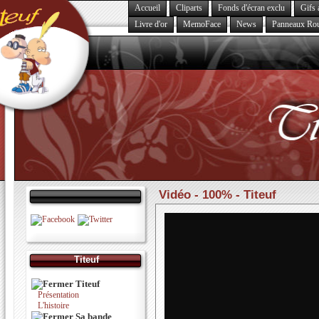
Accueil
Cliparts
Fonds d'écran exclu
Gifs 
Livre d'or
MemoFace
News
Panneaux Rou
Vidéo - 100% - Titeuf
Titeuf
Titeuf
Présentation
L'histoire
Sa bande