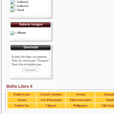
Galleria1
Galleria2
Titeuf
Galerie Images
Albums
Devinette
Je peux lire dans vos pensées.
Vous n'y croyez pas ? Essayez !
Vous n'en reviendrez pas...
Boîte Libre 4
Etoile-b.com
Lézard créations
Forum
Annuai
Garou
Cor d'harmonie
Flûte traversière
Titeuf
Galerie Art
Cliparts
Wallpapers
Gifs Ani