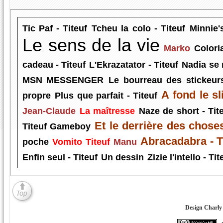
Tic Paf - Titeuf
Tcheu la colo - Titeuf
Minnie'
Le sens de la vie
Marko
Colori
cadeau - Titeuf
L'Ekrazatator - Titeuf
Nadia se 
MSN MESSENGER
Le bourreau des stickeur
A fond le sl
propre
Plus que parfait - Titeuf
Jean-Claude
La maîtresse
Naze de short - Tit
Et le derrière des chose
Titeuf Gameboy
Abracadabra - T
poche
Vomito
Titeuf
Manu
Enfin seul - Titeuf
Un dessin
Zizie l'intello - Tit
Design Charly 