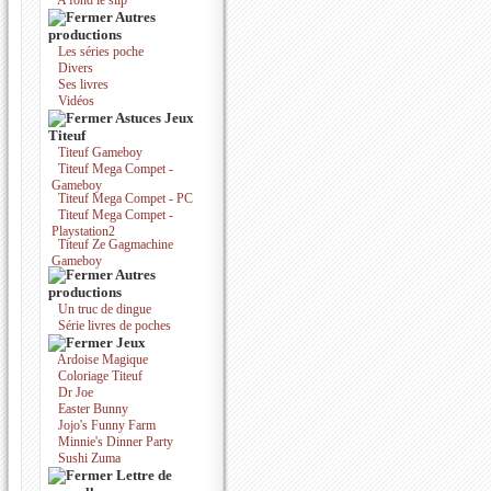
A fond le slip
Autres
productions
Les séries poche
Divers
Ses livres
Vidéos
Astuces Jeux
Titeuf
Titeuf Gameboy
Titeuf Mega Compet -
Gameboy
Titeuf Mega Compet - PC
Titeuf Mega Compet -
Playstation2
Titeuf Ze Gagmachine
Gameboy
Autres
productions
Un truc de dingue
Série livres de poches
Jeux
Ardoise Magique
Coloriage Titeuf
Dr Joe
Easter Bunny
Jojo's Funny Farm
Minnie's Dinner Party
Sushi Zuma
Lettre de