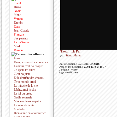
Titeuf
Hugo
Nadia
Manu
Vomito
Dumbo
Zizie
Jean-Claude
François
Ses parents
La maîtresse
Marko
Ramon
Titeuf - Tic Paf
Ses albums
par
Titeuf-Mania
Intro
Dieu, le sexe et les bretelles
Date de création :
07/11/2007 @ 23:16
L'amour c'est pô propre
Dernière modification :
23/02/2010 @ 19:17
Ca épate les filles
Catégorie :
Vidéo
Page lue
6702 fois
C'est pô juste
Et le derrière des choses
Tchô monde cruel
Le miracle de la vie
Lâchez moi le slip
La loi du préau
Nadia se marie
Mes meilleurs copains
Le sens de la vie
A la folie
Bienvenue en adolescence