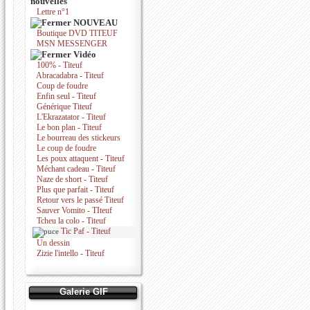
nouvelles
Lettre n°1
NOUVEAU
Boutique DVD TITEUF
MSN MESSENGER
Vidéo
100% - Titeuf
Abracadabra - Titeuf
Coup de foudre
Enfin seul - Titeuf
Générique Titeuf
L'Ekrazatator - Titeuf
Le bon plan - Titeuf
Le bourreau des stickeurs
Le coup de foudre
Les poux attaquent - Titeuf
Méchant cadeau - Titeuf
Naze de short - Titeuf
Plus que parfait - Titeuf
Retour vers le passé Titeuf
Sauver Vomito - TIteuf
Tcheu la colo - Titeuf
Tic Paf - Titeuf
Un dessin
Zizie l'intello - Titeuf
Galerie GIF