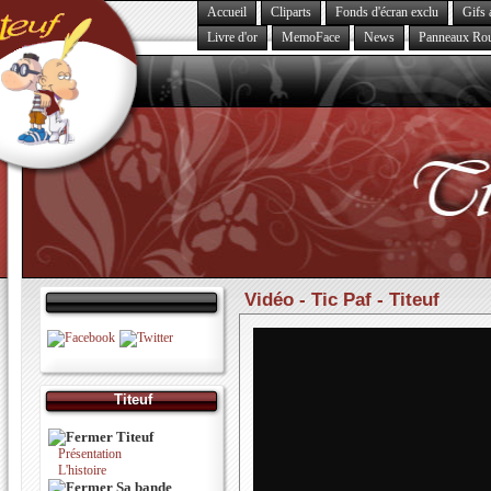
Accueil
Cliparts
Fonds d'écran exclu
Gifs 
Livre d'or
MemoFace
News
Panneaux Rou
Vidéo - Tic Paf - Titeuf
Titeuf
Titeuf
Présentation
L'histoire
Sa bande